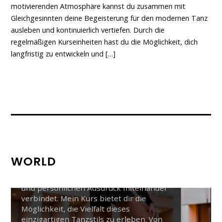
motivierenden Atmosphäre kannst du zusammen mit
Gleichgesinnten deine Begeisterung für den modernen Tanz
ausleben und kontinuierlich vertiefen. Durch die
regelmäßigen Kurseinheiten hast du die Möglichkeit, dich
langfristig zu entwickeln und […]
Jazz Erwachsene: Herbstkurs für
Mittelstufe ab 16. September
WORLD
Jazz Dance ist eine lebendige
Ausdrucksweise, die Energie, Rhythmus
und persönlichen Ausdruck miteinander
verbindet. Mein Kurs bietet dir die
Möglichkeit, die Vielfalt dieses
einzigartigen Tanzstils zu erleben. Von