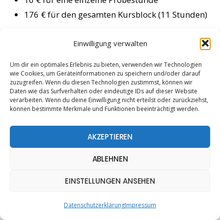
176 € für den gesamten Kursblock (11 Stunden)
Kontakt:
Einwilligung verwalten
Für weitere Informationen und Anmeldung stehe
Um dir ein optimales Erlebnis zu bieten, verwenden wir Technologien
ich dir gerne zur Verfügung. Du kannst mich per E-
wie Cookies, um Geräteinformationen zu speichern und/oder darauf
zuzugreifen. Wenn du diesen Technologien zustimmst, können wir
Mail unter
tanzen(at)danielamax.de
oder
Daten wie das Surfverhalten oder eindeutige IDs auf dieser Website
telefonisch unter 0162 7915572 erreichen.
verarbeiten. Wenn du deine Einwilligung nicht erteilst oder zurückziehst,
können bestimmte Merkmale und Funktionen beeinträchtigt werden.
AKZEPTIEREN
ABLEHNEN
EINSTELLUNGEN ANSEHEN
Datenschutzerklärung
Impressum