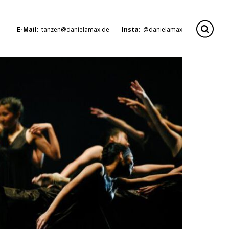
E-Mail:
tanzen@danielamax.de
Insta:
@danielamax