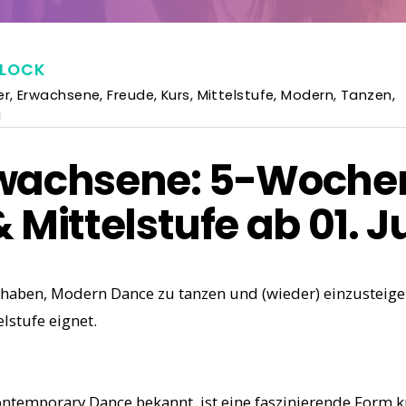
BLOCK
er
,
Erwachsene
,
Freude
,
Kurs
,
Mittelstufe
,
Modern
,
Tanzen
,
g
wachsene: 5-Wochen
Mittelstufe ab 01. Ju
 haben, Modern Dance zu tanzen und (wieder) einzusteigen,
lstufe eignet.
ntemporary Dance bekannt, ist eine faszinierende Form k