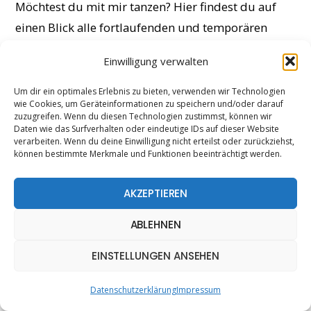
Möchtest du mit mir tanzen?
Hier findest du auf
einen Blick alle fortlaufenden und temporären
Kursen, sowie Workshops die im Laufe des Monats
Einwilligung verwalten
stattfinden. Bei der Suche nach dem passenden
Kurs helfe ich dir gerne weiter. Melde dich gerne
Um dir ein optimales Erlebnis zu bieten, verwenden wir Technologien
wie Cookies, um Geräteinformationen zu speichern und/oder darauf
bei mir, um Informationen zu den Tanzstunden
zuzugreifen. Wenn du diesen Technologien zustimmst, können wir
Daten wie das Surfverhalten oder eindeutige IDs auf dieser Website
und Studios zu erhalten. Ich freue mich auf dich
verarbeiten. Wenn du deine Einwilligung nicht erteilst oder zurückziehst,
und du bist herzlich willkommen!
können bestimmte Merkmale und Funktionen beeinträchtigt werden.
Montag, den 05.05.
AKZEPTIEREN
18:00 – 19:30 Uhr (90 Minuten):
Modern
– ab
ABLEHNEN
14 Jahren Fortgeschritten
@xtra dance
EINSTELLUNGEN ANSEHEN
Dienstag, den 06.05.
Datenschutzerklärung
Impressum
16:30 – 17:30 Uhr (60 Minuten):
Jazz –
ab 11