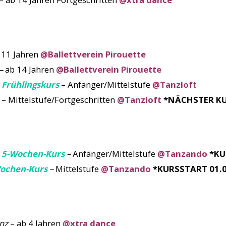
 11 Jahren
@Ballettverein Pirouette
–
ab 14 Jahren
@Ballettverein Pirouette
Frühlingskurs
– Anfänger/Mittelstufe
@Tanzloft
– Mittelstufe/Fortgeschritten
@Tanzloft
*NÄCHSTER KU
 5-Wochen-Kurs
–
Anfänger/Mittelstufe
@Tanzando
*KU
Wochen-Kurs
–
Mittelstufe
@Tanzando
*KURSSTART 01.0
nz
– ab 4 Jahren
@xtra dance