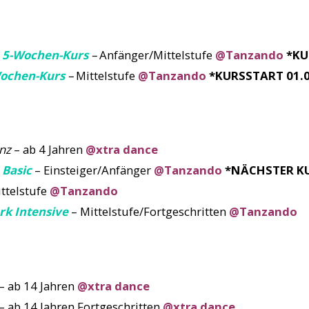
 5-Wochen-Kurs
–
Anfänger/Mittelstufe
@Tanzando
*KU
Wochen-Kurs
–
Mittelstufe
@Tanzando
*KURSSTART 01.0
nz
– ab 4 Jahren
@xtra dance
Basic
– Einsteiger/Anfänger
@Tanzando
*NÄCHSTER KU
ttelstufe
@Tanzando
rk Intensive
– Mittelstufe/Fortgeschritten
@Tanzando
– ab 14 Jahren
@xtra dance
– ab 14 Jahren Fortgeschritten
@xtra dance