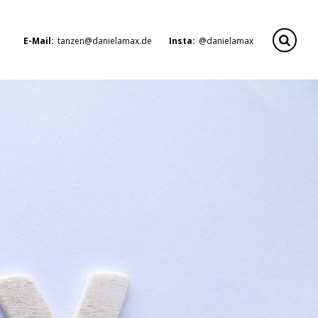
E-Mail:
tanzen@danielamax.de
Insta:
@danielamax